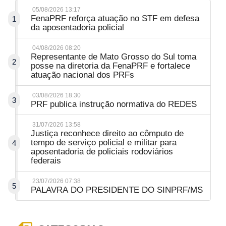
05/08/2026 13:17
FenaPRF reforça atuação no STF em defesa
1
da aposentadoria policial
04/08/2026 08:20
Representante de Mato Grosso do Sul toma
2
posse na diretoria da FenaPRF e fortalece
atuação nacional dos PRFs
03/08/2026 18:30
3
PRF publica instrução normativa do REDES
31/07/2026 13:58
Justiça reconhece direito ao cômputo de
tempo de serviço policial e militar para
4
aposentadoria de policiais rodoviários
federais
23/07/2026 07:38
5
PALAVRA DO PRESIDENTE DO SINPRF/MS