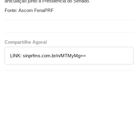
articulação junto à Presidência do Senado.
Fonte: Ascom FenaPRF
Compartilhe Agora!
LINK:
sinprfms.com.br/n/MTMyMg==