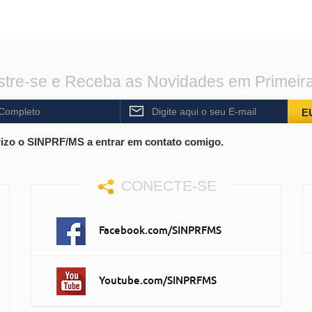
tre-se e Receba as Novidades em Primeir
E
izo o SINPRF/MS a entrar em contato comigo.
CONECTE-SE
Facebook.com/SINPRFMS
Youtube.com/SINPRFMS