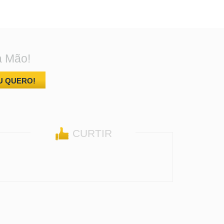
a Mão!
U QUERO!
CURTIR