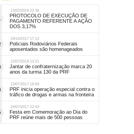
13/02/2019 22:38
PROTOCOLO DE EXECUÇÃO DE
1
PAGAMENTO REFERENTE A AÇÃO
DOS 3,17%
29/10/2017 17:13
Policiais Rodoviários Federais
2
aposentados são homenageados
22/07/2019 13:21
Jantar de confraternização marca 20
3
anos da turma 130 da PRF
13/07/2017 18:58
PRF inicia operação especial contra o
4
tráfico de drogas e armas na fronteira
24/07/2017 22:43
Festa em Comemoração ao Dia do
5
PRF reúne mais de 500 pessoas