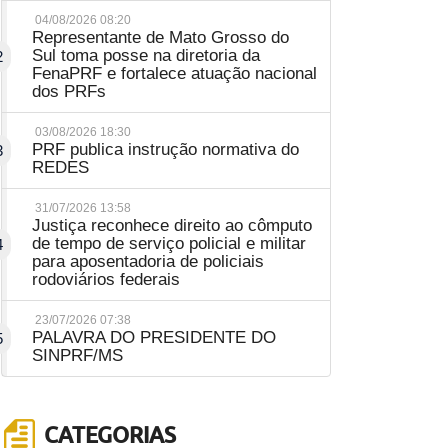
04/08/2026 08:20
Representante de Mato Grosso do
Sul toma posse na diretoria da
2
FenaPRF e fortalece atuação nacional
dos PRFs
03/08/2026 18:30
PRF publica instrução normativa do
3
REDES
31/07/2026 13:58
Justiça reconhece direito ao cômputo
de tempo de serviço policial e militar
4
para aposentadoria de policiais
rodoviários federais
23/07/2026 07:38
PALAVRA DO PRESIDENTE DO
5
SINPRF/MS
CATEGORIAS