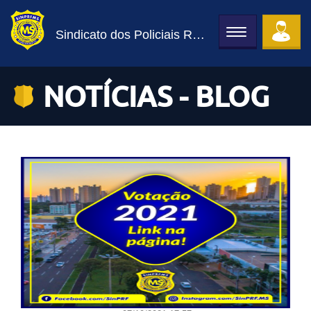
Sindicato dos Policiais Rodoviários Federais de MS
Toggle
navigation
NOTÍCIAS - BLOG