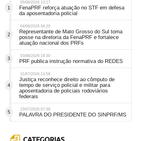
05/08/2026 13:17
FenaPRF reforça atuação no STF em defesa
1
da aposentadoria policial
04/08/2026 08:20
Representante de Mato Grosso do Sul toma
2
posse na diretoria da FenaPRF e fortalece
atuação nacional dos PRFs
03/08/2026 18:30
3
PRF publica instrução normativa do REDES
31/07/2026 13:58
Justiça reconhece direito ao cômputo de
tempo de serviço policial e militar para
4
aposentadoria de policiais rodoviários
federais
23/07/2026 07:38
5
PALAVRA DO PRESIDENTE DO SINPRF/MS
CATEGORIAS