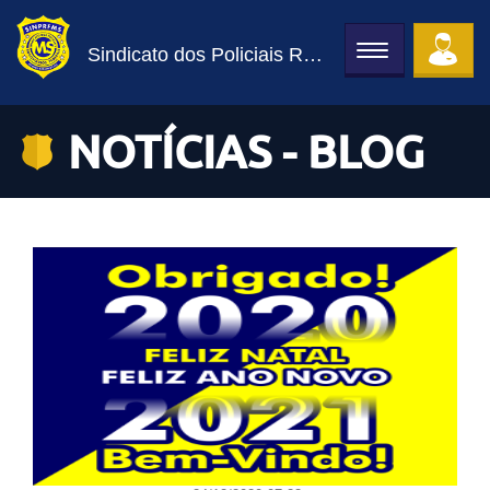
Sindicato dos Policiais Rodoviários Federais de MS
Toggle
navigation
NOTÍCIAS - BLOG