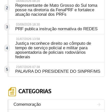
04/08/2026 08:20
Representante de Mato Grosso do Sul toma
2
posse na diretoria da FenaPRF e fortalece
atuação nacional dos PRFs
03/08/2026 18:30
3
PRF publica instrução normativa do REDES
31/07/2026 13:58
Justiça reconhece direito ao cômputo de
tempo de serviço policial e militar para
4
aposentadoria de policiais rodoviários
federais
23/07/2026 07:38
5
PALAVRA DO PRESIDENTE DO SINPRF/MS
CATEGORIAS
Comemoração