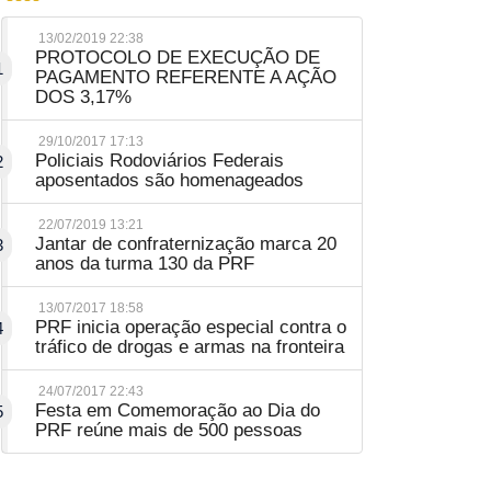
13/02/2019 22:38
PROTOCOLO DE EXECUÇÃO DE
1
PAGAMENTO REFERENTE A AÇÃO
DOS 3,17%
29/10/2017 17:13
Policiais Rodoviários Federais
2
aposentados são homenageados
22/07/2019 13:21
Jantar de confraternização marca 20
3
anos da turma 130 da PRF
13/07/2017 18:58
PRF inicia operação especial contra o
4
tráfico de drogas e armas na fronteira
24/07/2017 22:43
Festa em Comemoração ao Dia do
5
PRF reúne mais de 500 pessoas