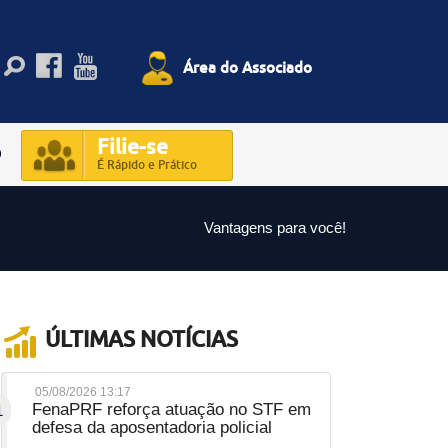
Área do Associado
Filie-se
O
É Rápido e Prático
Vantagens para você!
ÚLTIMAS NOTÍCIAS
05/08/2026 13:17
FenaPRF reforça atuação no STF em
1
defesa da aposentadoria policial