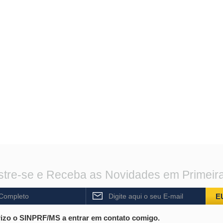
tre-se e Receba as Novidades em Primeir
E
izo o SINPRF/MS a entrar em contato comigo.