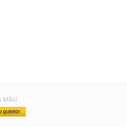
a Mão!
U QUERO!