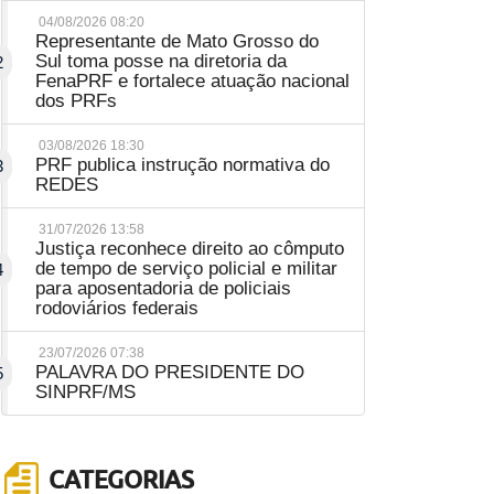
04/08/2026 08:20
Representante de Mato Grosso do
Sul toma posse na diretoria da
2
FenaPRF e fortalece atuação nacional
dos PRFs
03/08/2026 18:30
PRF publica instrução normativa do
3
REDES
31/07/2026 13:58
Justiça reconhece direito ao cômputo
de tempo de serviço policial e militar
4
para aposentadoria de policiais
rodoviários federais
23/07/2026 07:38
PALAVRA DO PRESIDENTE DO
5
SINPRF/MS
CATEGORIAS