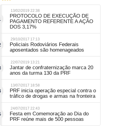
13/02/2019 22:38
PROTOCOLO DE EXECUÇÃO DE
1
PAGAMENTO REFERENTE A AÇÃO
DOS 3,17%
29/10/2017 17:13
Policiais Rodoviários Federais
2
aposentados são homenageados
22/07/2019 13:21
Jantar de confraternização marca 20
3
anos da turma 130 da PRF
13/07/2017 18:58
PRF inicia operação especial contra o
4
tráfico de drogas e armas na fronteira
24/07/2017 22:43
Festa em Comemoração ao Dia do
5
PRF reúne mais de 500 pessoas