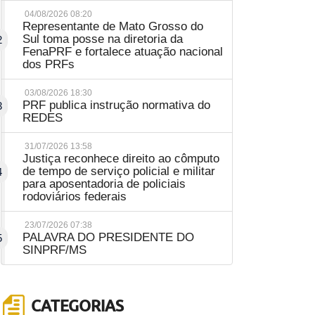
04/08/2026 08:20
Representante de Mato Grosso do
Sul toma posse na diretoria da
2
FenaPRF e fortalece atuação nacional
dos PRFs
03/08/2026 18:30
PRF publica instrução normativa do
3
REDES
31/07/2026 13:58
Justiça reconhece direito ao cômputo
de tempo de serviço policial e militar
4
para aposentadoria de policiais
rodoviários federais
23/07/2026 07:38
PALAVRA DO PRESIDENTE DO
5
SINPRF/MS
CATEGORIAS