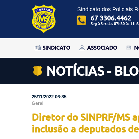
Sindicato dos Policiais 
67 3306.4462
Seg à Sex das 07h30 às 11h3
SINDICATO
ASSOCIADO
N
NOTÍCIAS - BL
25/11/2022 06:35
Geral
Diretor do SINPRF/MS a
inclusão a deputados d