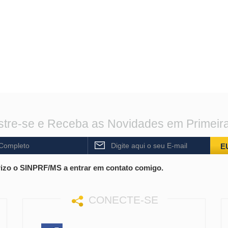
tre-se e Receba as Novidades em Primeir
E
izo o SINPRF/MS a entrar em contato comigo.
CONECTE-SE