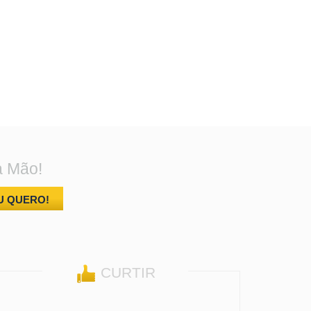
a Mão!
U QUERO!
CURTIR