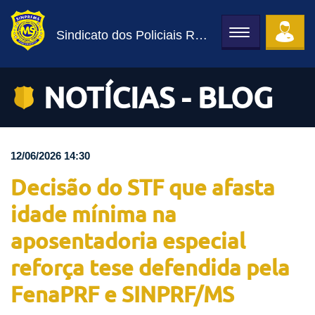
Sindicato dos Policiais Rodoviários Federais
Toggle
navigation
NOTÍCIAS - BLOG
12/06/2026 14:30
Decisão do STF que afasta
idade mínima na
aposentadoria especial
reforça tese defendida pela
FenaPRF e SINPRF/MS