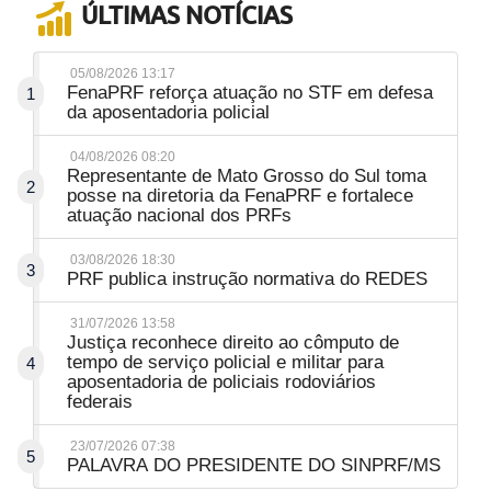
ÚLTIMAS NOTÍCIAS
05/08/2026 13:17
FenaPRF reforça atuação no STF em defesa
1
da aposentadoria policial
04/08/2026 08:20
Representante de Mato Grosso do Sul toma
2
posse na diretoria da FenaPRF e fortalece
atuação nacional dos PRFs
03/08/2026 18:30
3
PRF publica instrução normativa do REDES
31/07/2026 13:58
Justiça reconhece direito ao cômputo de
tempo de serviço policial e militar para
4
aposentadoria de policiais rodoviários
federais
23/07/2026 07:38
5
PALAVRA DO PRESIDENTE DO SINPRF/MS