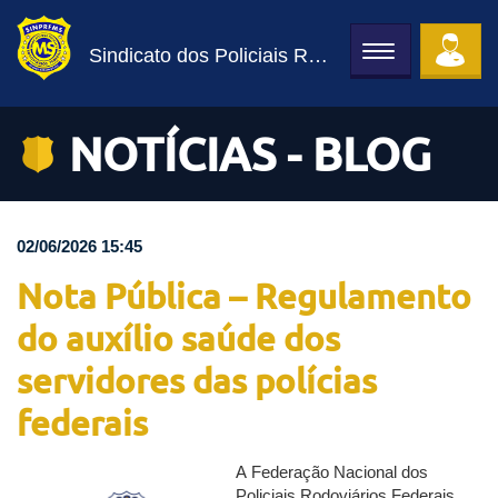
Sindicato dos Policiais Rodoviários Federais
Toggle
navigation
NOTÍCIAS - BLOG
02/06/2026 15:45
Nota Pública – Regulamento
do auxílio saúde dos
servidores das polícias
federais
A Federação Nacional dos
Policiais Rodoviários Federais,