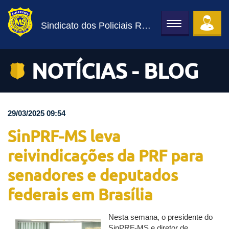
Sindicato dos Policiais Rodoviários Federais
Toggle
navigation
NOTÍCIAS - BLOG
29/03/2025 09:54
SinPRF-MS leva
reivindicações da PRF para
senadores e deputados
federais em Brasília
Nesta semana, o presidente do
SinPRF-MS e diretor de