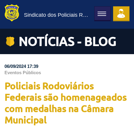
Sindicato dos Policiais Rodoviários Federais
Toggle
navigation
NOTÍCIAS - BLOG
06/09/2024 17:39
Eventos Públicos
Policiais Rodoviários
Federais são homenageados
com medalhas na Câmara
Municipal