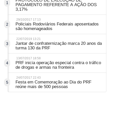
PROTOCOLO DE EXECUÇÃO DE
1
PAGAMENTO REFERENTE A AÇÃO DOS
3,17%
29/10/2017 17:13
Policiais Rodoviários Federais aposentados
2
são homenageados
22/07/2019 13:21
Jantar de confraternização marca 20 anos da
3
turma 130 da PRF
13/07/2017 18:58
PRF inicia operação especial contra o tráfico
4
de drogas e armas na fronteira
24/07/2017 22:43
Festa em Comemoração ao Dia do PRF
5
reúne mais de 500 pessoas