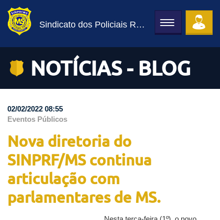
Sindicato dos Policiais Rodoviários Federais
Toggle
navigation
NOTÍCIAS - BLOG
02/02/2022 08:55
Eventos Públicos
Nova diretoria do
SINPRF/MS continua
articulação com
parlamentares de MS.
Nesta terça-feira (1º), o novo