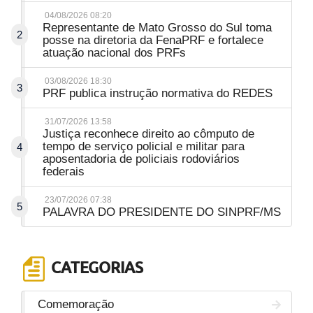
04/08/2026 08:20
Representante de Mato Grosso do Sul toma
2
posse na diretoria da FenaPRF e fortalece
atuação nacional dos PRFs
03/08/2026 18:30
3
PRF publica instrução normativa do REDES
31/07/2026 13:58
Justiça reconhece direito ao cômputo de
tempo de serviço policial e militar para
4
aposentadoria de policiais rodoviários
federais
23/07/2026 07:38
5
PALAVRA DO PRESIDENTE DO SINPRF/MS
CATEGORIAS
Comemoração