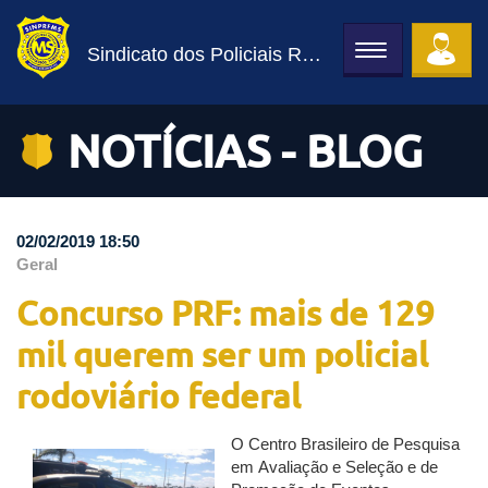
Sindicato dos Policiais Rodoviários Federais
Toggle
navigation
NOTÍCIAS - BLOG
02/02/2019 18:50
Geral
Concurso PRF: mais de 129
mil querem ser um policial
rodoviário federal
O Centro Brasileiro de Pesquisa
em Avaliação e Seleção e de