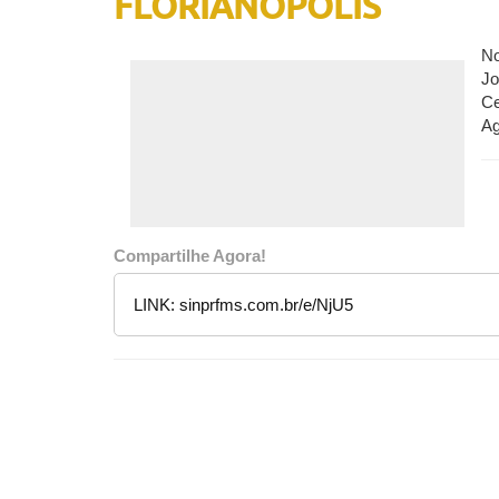
FLORIANÓPOLIS
No
Jo
Ce
Ag
Compartilhe Agora!
LINK:
sinprfms.com.br/e/NjU5