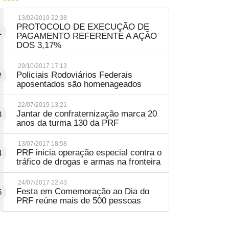
13/02/2019 22:38
PROTOCOLO DE EXECUÇÃO DE
1
PAGAMENTO REFERENTE A AÇÃO
DOS 3,17%
29/10/2017 17:13
Policiais Rodoviários Federais
2
aposentados são homenageados
22/07/2019 13:21
Jantar de confraternização marca 20
3
anos da turma 130 da PRF
13/07/2017 18:58
PRF inicia operação especial contra o
4
tráfico de drogas e armas na fronteira
24/07/2017 22:43
Festa em Comemoração ao Dia do
5
PRF reúne mais de 500 pessoas