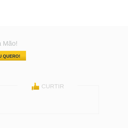
a Mão!
U QUERO!
CURTIR