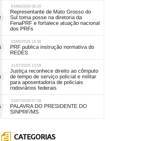
04/08/2026 08:20
Representante de Mato Grosso do
Sul toma posse na diretoria da
2
FenaPRF e fortalece atuação nacional
dos PRFs
03/08/2026 18:30
PRF publica instrução normativa do
3
REDES
31/07/2026 13:58
Justiça reconhece direito ao cômputo
de tempo de serviço policial e militar
4
para aposentadoria de policiais
rodoviários federais
23/07/2026 07:38
PALAVRA DO PRESIDENTE DO
5
SINPRF/MS
CATEGORIAS