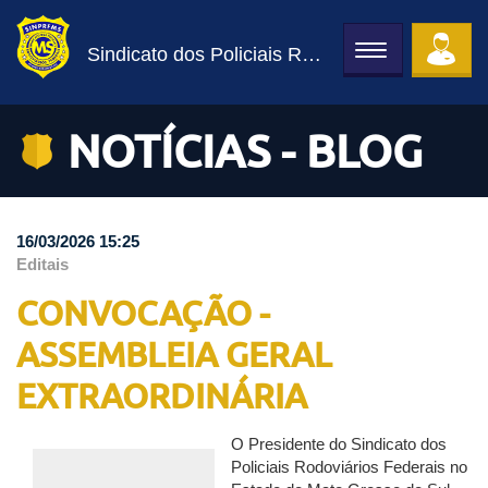
Sindicato dos Policiais Rodoviários Federais
Toggle
navigation
NOTÍCIAS - BLOG
16/03/2026 15:25
Editais
CONVOCAÇÃO -
ASSEMBLEIA GERAL
EXTRAORDINÁRIA
O Presidente do Sindicato dos
Policiais Rodoviários Federais no