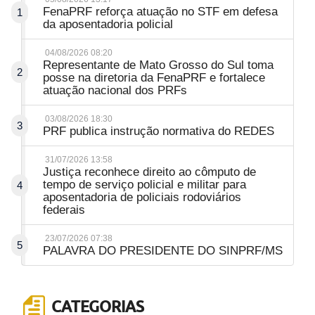
FenaPRF reforça atuação no STF em defesa
1
da aposentadoria policial
04/08/2026 08:20
Representante de Mato Grosso do Sul toma
2
posse na diretoria da FenaPRF e fortalece
atuação nacional dos PRFs
03/08/2026 18:30
3
PRF publica instrução normativa do REDES
31/07/2026 13:58
Justiça reconhece direito ao cômputo de
tempo de serviço policial e militar para
4
aposentadoria de policiais rodoviários
federais
23/07/2026 07:38
5
PALAVRA DO PRESIDENTE DO SINPRF/MS
CATEGORIAS